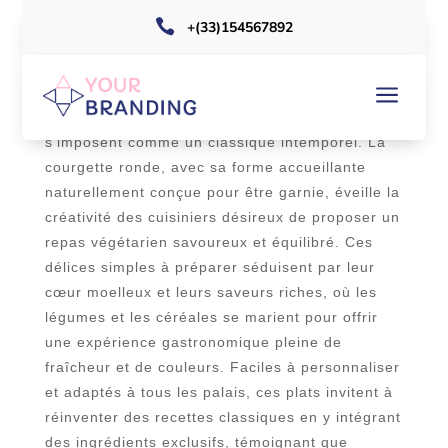

+(33)154567892
a
Chaque saison estivale offre son lot de plaisirs
culinaires, et parmi eux, les légumes farcis
s’imposent comme un classique intemporel. La
courgette ronde, avec sa forme accueillante
naturellement conçue pour être garnie, éveille la
créativité des cuisiniers désireux de proposer un
repas végétarien savoureux et équilibré. Ces
délices simples à préparer séduisent par leur
cœur moelleux et leurs saveurs riches, où les
légumes et les céréales se marient pour offrir
une expérience gastronomique pleine de
fraîcheur et de couleurs. Faciles à personnaliser
et adaptés à tous les palais, ces plats invitent à
réinventer des recettes classiques en y intégrant
des ingrédients exclusifs, témoignant que