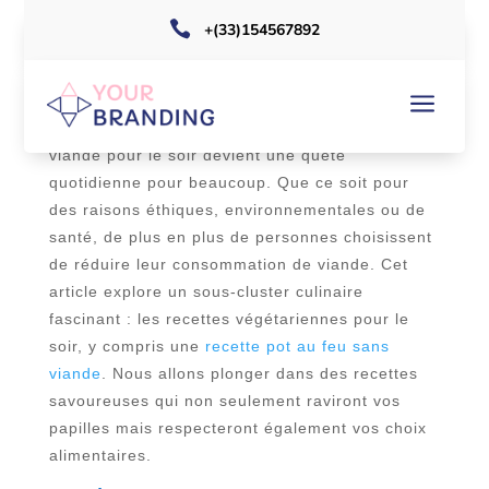

+(33)154567892
a
Dans un monde où l’alimentation végétarienne
gagne en popularité, trouver des recettes sans
viande pour le soir devient une quête
quotidienne pour beaucoup. Que ce soit pour
des raisons éthiques, environnementales ou de
santé, de plus en plus de personnes choisissent
de réduire leur consommation de viande. Cet
article explore un sous-cluster culinaire
fascinant : les recettes végétariennes pour le
soir, y compris une
recette pot au feu sans
viande
. Nous allons plonger dans des recettes
savoureuses qui non seulement raviront vos
papilles mais respecteront également vos choix
alimentaires.