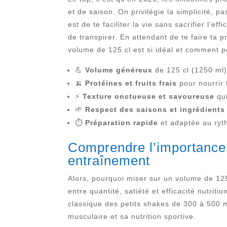
et de saison. On privilégie la simplicité,
est de te faciliter la vie sans sacrifier l’
de transpirer. En attendant de te faire ta 
volume de 125 cl est si idéal et comment pe
💪
Volume généreux
de 125 cl (1250 ml)
🍌
Protéines et fruits frais
pour nourrir 
⚡
Texture onctueuse et savoureuse
qui
🌱
Respect des saisons et ingrédients
⏱️
Préparation rapide
et adaptée au ryt
Comprendre l’importance 
entraînement
Alors, pourquoi miser sur un volume de 125
entre quantité, satiété et efficacité nutri
classique des petits shakes de 300 à 500 ml
musculaire et sa nutrition sportive.