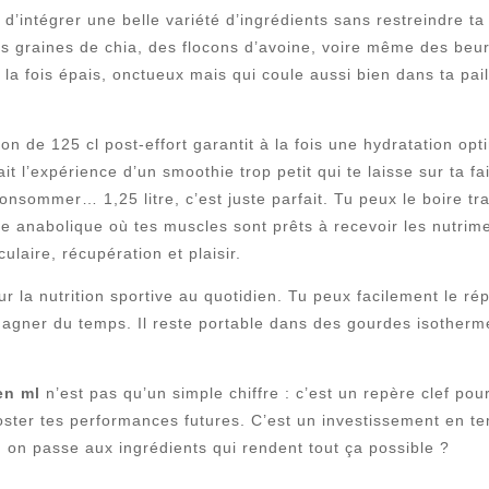
intégrer une belle variété d’ingrédients sans restreindre ta c
s graines de chia, des flocons d’avoine, voire même des beur
à la fois épais, onctueux mais qui coule aussi bien dans ta pa
on de 125 cl post-effort garantit à la fois une hydratation op
t l’expérience d’un smoothie trop petit qui te laisse sur ta fa
onsommer… 1,25 litre, c’est juste parfait. Tu peux le boire t
e anabolique où tes muscles sont prêts à recevoir les nutrime
laire, récupération et plaisir.
r la nutrition sportive au quotidien. Tu peux facilement le rép
gagner du temps. Il reste portable dans des gourdes isotherm
en ml
n’est pas qu’un simple chiffre : c’est un repère clef pou
oster tes performances futures. C’est un investissement en te
ez, on passe aux ingrédients qui rendent tout ça possible ?