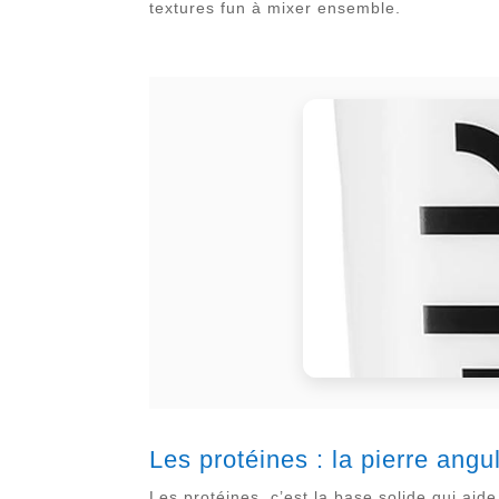
textures fun à mixer ensemble.
Les protéines : la pierre angu
Les protéines, c’est la base solide qui ai