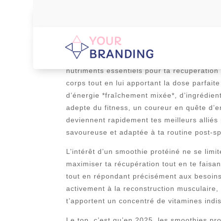
Envie d’un coup de boost ultra-frais aprè
pour allier plaisir et efficacité ! Ces bo
nutriments essentiels pour ta récupération
corps tout en lui apportant la dose parfaite
d’énergie *fraîchement mixée*, d’ingrédient
adepte du fitness, un coureur en quête d’
deviennent rapidement tes meilleurs alliés 
savoureuse et adaptée à ta routine post-sp
L’intérêt d’un smoothie protéiné ne se lim
maximiser ta récupération tout en te faisa
tout en répondant précisément aux besoins 
activement à la reconstruction musculaire, 
t’apportent un concentré de vitamines indis
Le top, c’est qu’en 2025, les smoothies pr