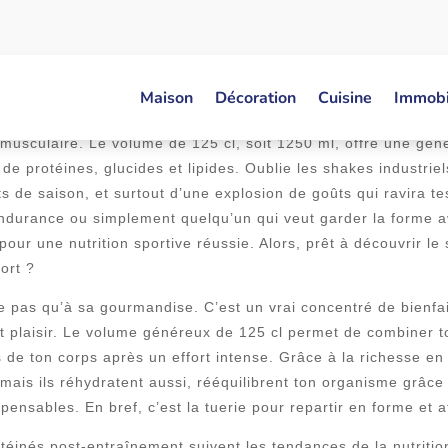
s ta séance de sport ? Les smoothies protéinés post-entraîne
Maison
Décoration
Cuisine
Immobi
issons onctueuses, concoctées avec amour, sont non seulement 
 musculaire. Le volume de 125 cl, soit 1250 ml, offre une gén
 de protéines, glucides et lipides. Oublie les shakes industrie
s de saison, et surtout d’une explosion de goûts qui ravira tes
endurance ou simplement quelqu’un qui veut garder la forme 
pour une nutrition sportive réussie. Alors, prêt à découvrir l
ort ?
ite pas qu’à sa gourmandise. C’est un vrai concentré de bienf
nt plaisir. Le volume généreux de 125 cl permet de combiner t
de ton corps après un effort intense. Grâce à la richesse en 
mais ils réhydratent aussi, rééquilibrent ton organisme grâce 
pensables. En bref, c’est la tuerie pour repartir en forme et 
otéinés post-entraînement suivent les tendances de la nutritio