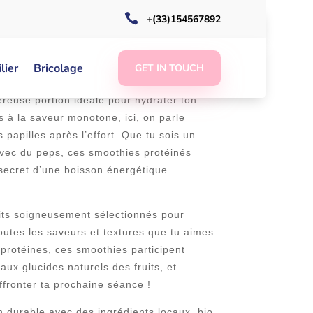

+(33)154567892
ment débarquent comme la solution parfaite
lier
Bricolage
GET IN TOUCH
délicieuses mais aussi bourrées de
éreuse portion idéale pour hydrater ton
ls à la saveur monotone, ici, on parle
 papilles après l’effort. Que tu sois un
avec du peps, ces smoothies protéinés
e secret d’une boisson énergétique
aits soigneusement sélectionnés pour
outes les saveurs et textures que tu aimes
protéines, ces smoothies participent
aux glucides naturels des fruits, et
affronter ta prochaine séance !
n durable avec des ingrédients locaux, bio