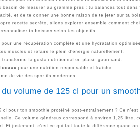
 pas besoin de mesurer au gramme près : tu balances tout dans 
efficacité, et de te donner une bonne raison de te jeter sur ta 
propre recette secrète, allons explorer ensemble comment chois
rsonnaliser ta boisson selon tes objectifs.
 pour une récupération complète et une hydratation optimisé
tes muscles et refaire le plein d’énergie naturellement.
 transforme le geste nutritionnel en plaisir gourmand.
 locaux
pour une nutrition responsable et fraîche.
hme de vie des sportifs modernes.
du volume de 125 cl pour un smoothi
 cl pour ton smoothie protéiné post-entraînement ? Ce n’est p
tionnelle. Ce volume généreux correspond à environ 1,25 litre,
. Et justement, c’est ce qui fait toute la différence quand o