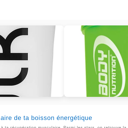
laire de ta boisson énergétique
de à ta récupération musculaire. Parmi les stars, on retrouve 